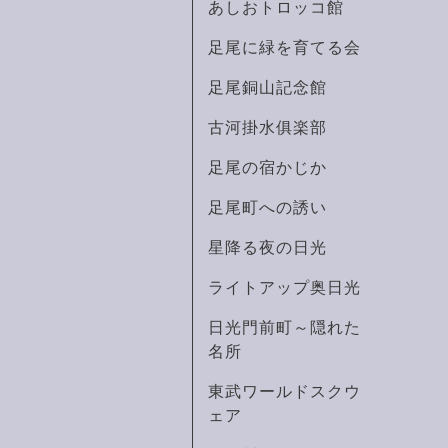
あしおトロッコ館
足尾に緑を育てる会
足尾銅山記念館
古河掛水俱楽部
足尾の宿かじか
足尾町への誘い
星降る夜の日光
ライトアップ奥日光
日光門前町～隠れた
名所
東武ワールドスクウ
ェア