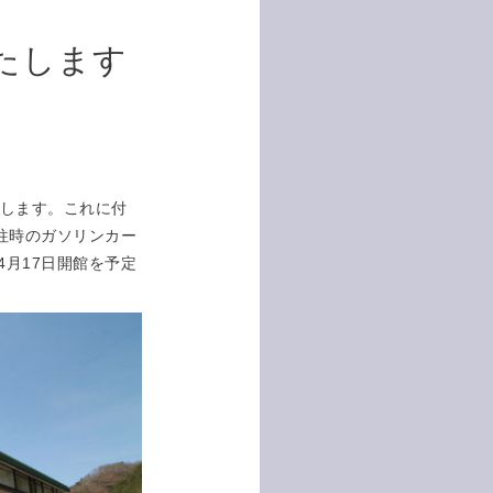
たします
たします。これに付
往時のガソリンカー
月17日開館を予定