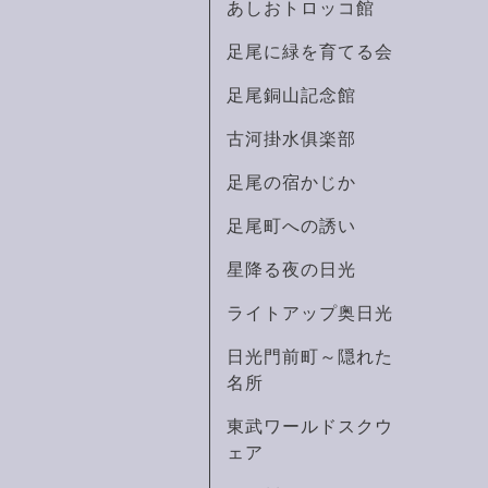
あしおトロッコ館
足尾に緑を育てる会
足尾銅山記念館
古河掛水俱楽部
足尾の宿かじか
足尾町への誘い
星降る夜の日光
ライトアップ奥日光
日光門前町～隠れた
名所
東武ワールドスクウ
ェア