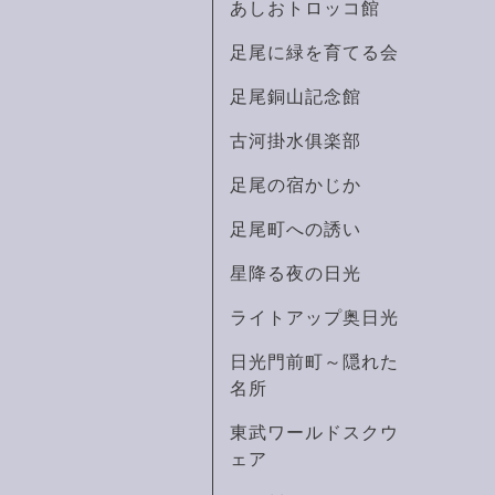
あしおトロッコ館
足尾に緑を育てる会
足尾銅山記念館
古河掛水俱楽部
足尾の宿かじか
足尾町への誘い
星降る夜の日光
ライトアップ奥日光
日光門前町～隠れた
名所
東武ワールドスクウ
ェア