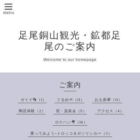
足尾銅山観光・鉱都足
尾のご案内
Welcome to our homepage
ご案内
ガイド👣（1）
ぐるめ🍴（11）
お土産🎁（11）
陶芸体験（2）
宿・温泉♨（5）
アクセス（4）
ロケハン🎥（16）
乗ってみよう~トロッコ＆ガソリンカー（3）